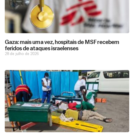
Gaza: mais uma vez, hospitais de MSF recebem
feridos de ataques israelenses
28 de julho de 2026
D
São as
doações
o
constantes
a