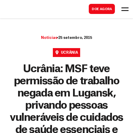
B
s
DOE AGORA
u
c
s
a
c
r
Notícias
25 setembro, 2015
a
r
UCRÂNIA
Ucrânia: MSF teve
permissão de trabalho
negada em Lugansk,
privando pessoas
vulneráveis de cuidados
de saúde essenciais e