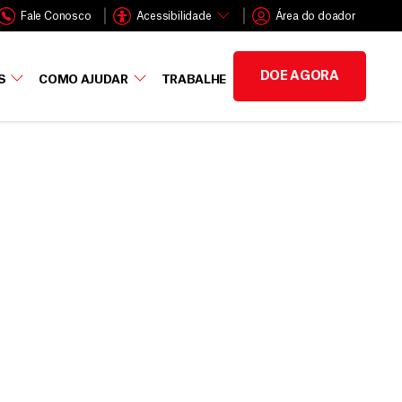
Fale Conosco
Acessibilidade
Área do doador
DOE AGORA
S
COMO AJUDAR
TRABALHE