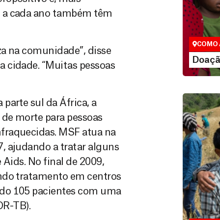
Doação
B a cada ano também têm
São as do
que nos p
vidas em di
COMO 
eza na comunidade”, disse
LE
Doaçã
a cidade. “Muitas pessoas
parte sul da África, a
 de morte para pessoas
fraquecidas. MSF atua na
, ajudando a tratar alguns
 Aids. No final de 2009,
endo tratamento em centros
Doação
indo 105 pacientes com uma
Você pode
DR-TB).
maneiras, 
valor que de