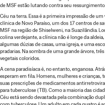
de MSF estão lutando contra seu ressurgimento
Céu na terra. Essa é a primeira impressão de um 
clínica de Novo Paraíso, um dos 17 centros de s
MSF na região de Shiselweni, na Suazilândia. L
colina verdejante, a clínica não é longe da aldei
algumas dúzias de casas, uma igreja, e uma esc
pradarias. Na sombra de uma grande árvore, trê
vegetais coloridos.
A cena paradisíaca é, no entanto, enganosa. Atrás
esperam em fila. Homens, mulheres e crianças, t
suas prescrições de medicamentos antirretrovira
para tuberculose (TB). Como a maioria das cidad
Céu está sendo devastada pela combinação dupl
com tuberculose. Um adulto em cada quatro é so