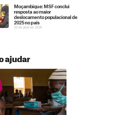
Moçambique: MSF conclui
resposta ao maior
deslocamento populacional de
2025 no país
10 de abril de 2026
 ajudar