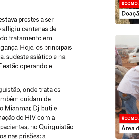
COMO 
LE
Doaçã
tava prestes a ser
 afligiu centenas de
iado tratamento em
ança. Hoje, os principais
, sudeste asiático e na
F estão operando e
uistão, onde trata os
 também cuidam de
Área do
 Mianmar, Djibuti e
Espaço exc
nação do HIV com a
COMO 
 pacientes, no Quirguistão
LE
Área 
s nas prisões: a