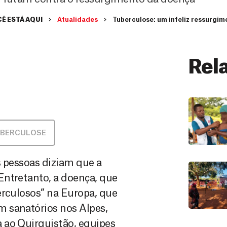
Ê ESTÁ AQUI
Atualidades
Tuberculose: um infeliz ressurgim
Rel
BERCULOSE
s pessoas diziam que a
Entretanto, a doença, que
erculosos” na Europa, que
 sanatórios nos Alpes,
 ao Quirguistão, equipes