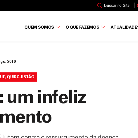
Buscar no Site
QUEM SOMOS
O QUE FAZEMOS
ATUALIDADE
ço, 2010
UE
,
QUIRGUISTÃO
 um infeliz
imento
F lutam contra o ressurgimento da doença