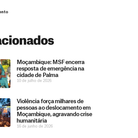
ento
acionados
Moçambique: MSF encerra
resposta de emergência na
cidade de Palma
10 de julho de 2026
Violência força milhares de
pessoas ao deslocamento em
Moçambique, agravando crise
humanitária
16 de junho de 2026