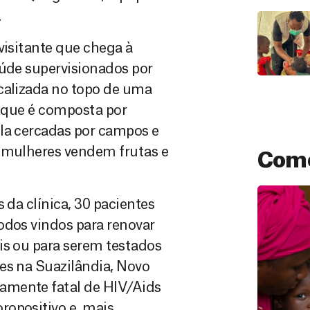
.
visitante que chega à
aúde supervisionados por
ocalizada no topo de uma
a, que é composta por
ola cercadas por campos e
s mulheres vendem frutas e
Como
 da clínica, 30 pacientes
odos vindos para renovar
is ou para serem testados
es na Suazilândia, Novo
amente fatal de HIV/Aids
ropositivo e, mais