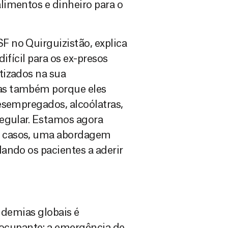
limentos e dinheiro para o
 no Quirguizistão, explica
ifícil para os ex-presos
tizados na sua
as também porque eles
esempregados, alcoólatras,
regular. Estamos agora
e casos, uma abordagem
ando os pacientes a aderir
pidemias globais é
cupante: a emergência de