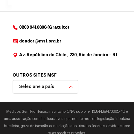
o
d
o
a
0800 9410808 (Gratuito)
d
o
doador@msf.org.br
r
Av. República do Chile , 230, Rio de Janeiro – RJ
OUTROS SITES MSF
Selecione o país
Médicos Sem Fronteiras, inscrita no CNPJ sob o nº 13.844.894/0001-48, é
uma associação sem fins lucrativos que, nos termos da legislação tributária
brasileira, goza de isenção com relação aos tributos federais devidos sobre
suas receitas próprias.