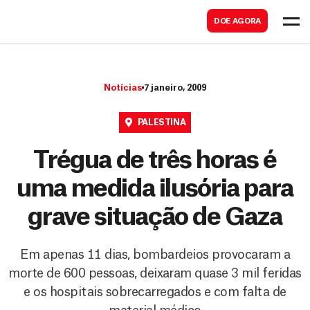
B
s
DOE AGORA
u
c
s
a
c
r
Notícias
7 janeiro, 2009
a
r
PALESTINA
Trégua de três horas é
uma medida ilusória para
grave situação de Gaza
Em apenas 11 dias, bombardeios provocaram a
morte de 600 pessoas, deixaram quase 3 mil feridas
e os hospitais sobrecarregados e com falta de