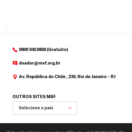
para
e
doadores
a
de
MSF....
d
o
d
o
a
0800 9410808 (Gratuito)
d
o
doador@msf.org.br
r
Av. República do Chile , 230, Rio de Janeiro – RJ
OUTROS SITES MSF
Selecione o país