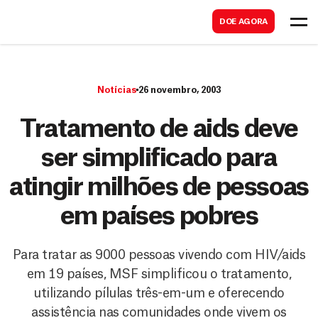
B
s
DOE AGORA
u
c
s
a
c
r
Notícias
26 novembro, 2003
a
r
Tratamento de aids deve
ser simplificado para
atingir milhões de pessoas
em países pobres
Para tratar as 9000 pessoas vivendo com HIV/aids
em 19 países, MSF simplificou o tratamento,
utilizando pílulas três-em-um e oferecendo
assistência nas comunidades onde vivem os