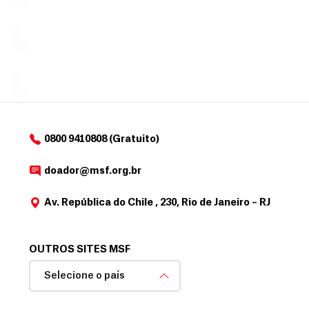
c
Á
Espaço
que
exclusivo
a
r
desejar....
para
e
doadores
a
de
MSF....
d
o
d
o
a
0800 9410808 (Gratuito)
d
o
doador@msf.org.br
r
Av. República do Chile , 230, Rio de Janeiro – RJ
OUTROS SITES MSF
Selecione o país