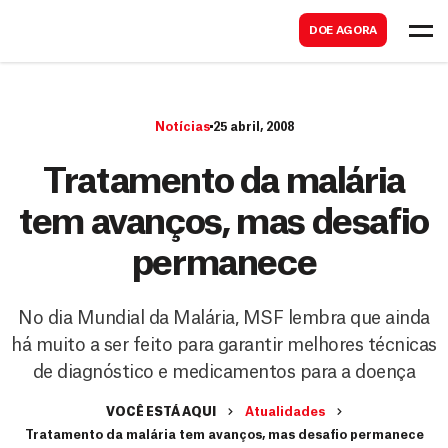
B
s
DOE AGORA
u
c
s
a
c
r
Notícias
25 abril, 2008
a
r
Tratamento da malária
tem avanços, mas desafio
permanece
No dia Mundial da Malária, MSF lembra que ainda
há muito a ser feito para garantir melhores técnicas
de diagnóstico e medicamentos para a doença
VOCÊ ESTÁ AQUI
Atualidades
Tratamento da malária tem avanços, mas desafio permanece