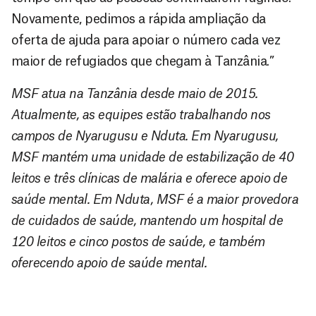
Novamente, pedimos a rápida ampliação da
oferta de ajuda para apoiar o número cada vez
maior de refugiados que chegam à Tanzânia.”
MSF atua na Tanzânia desde maio de 2015.
Atualmente, as equipes estão trabalhando nos
campos de Nyarugusu e Nduta. Em Nyarugusu,
MSF mantém uma unidade de estabilização de 40
leitos e três clínicas de malária e oferece apoio de
saúde mental. Em Nduta, MSF é a maior provedora
de cuidados de saúde, mantendo um hospital de
120 leitos e cinco postos de saúde, e também
oferecendo apoio de saúde mental.
D
São as
doações
o
constantes
a
de pessoas
ç
como você