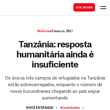
B
s
DOE AGORA
u
c
s
a
c
r
Notícias
3 março, 2017
a
r
Tanzânia: resposta
humanitária ainda é
insuficiente
Os únicos três campos de refugiados na Tanzânia
estão sobrecarregados, enquanto o número de
novos burundineses chegando ao país segue
aumentando
VOCÊ ESTÁ AQUI
Atualidades