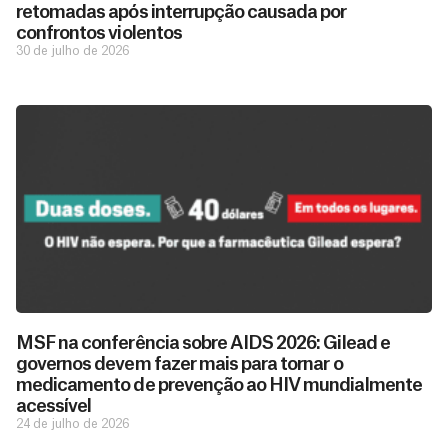
retomadas após interrupção causada por
confrontos violentos
30 de julho de 2026
D
São as
doações
o
MSF na conferência sobre AIDS 2026: Gilead e
constantes
a
governos devem fazer mais para tornar o
de pessoas
ç
como você
medicamento de prevenção ao HIV mundialmente
que nos
ã
acessível
D
Você
permitem
o
24 de julho de 2026
pode
o
estar
contribuir
M