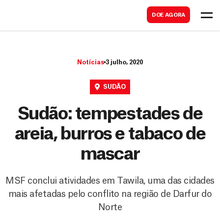
B
s
DOE AGORA
u
c
s
a
c
r
Notícias
3 julho, 2020
a
r
SUDÃO
Sudão: tempestades de
areia, burros e tabaco de
mascar
MSF conclui atividades em Tawila, uma das cidades
mais afetadas pelo conflito na região de Darfur do
Norte