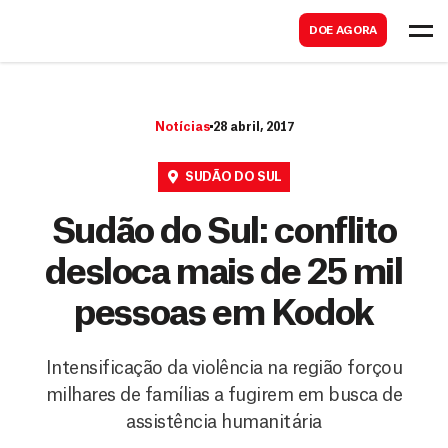
B
s
DOE AGORA
u
c
s
a
c
r
Notícias
28 abril, 2017
a
r
SUDÃO DO SUL
Sudão do Sul: conflito
desloca mais de 25 mil
pessoas em Kodok
Intensificação da violência na região forçou
milhares de famílias a fugirem em busca de
assistência humanitária