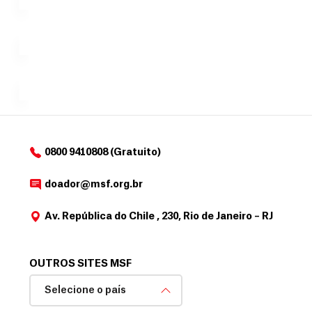
no valor
c
Á
Espaço
que
exclusivo
a
r
desejar....
para
e
doadores
a
de
MSF....
d
o
d
o
a
0800 9410808 (Gratuito)
d
o
doador@msf.org.br
r
Av. República do Chile , 230, Rio de Janeiro – RJ
OUTROS SITES MSF
Selecione o país