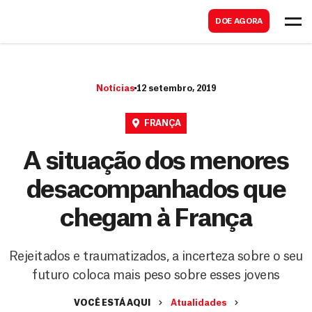
B
s
DOE AGORA
u
c
s
a
c
r
Notícias
12 setembro, 2019
a
r
FRANÇA
A situação dos menores
desacompanhados que
chegam à França
Rejeitados e traumatizados, a incerteza sobre o seu
futuro coloca mais peso sobre esses jovens
VOCÊ ESTÁ AQUI
Atualidades