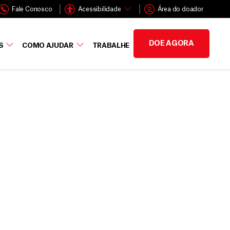
Fale Conosco
Acessibilidade
Área do doador
DOE AGORA
S
COMO AJUDAR
TRABALHE