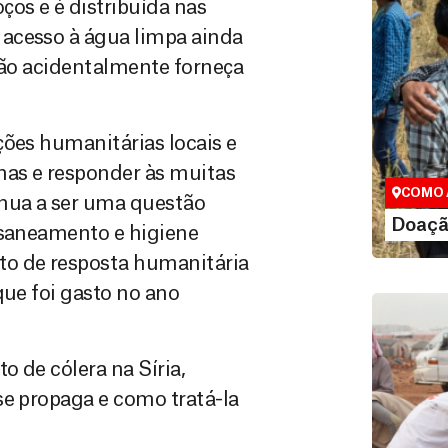
ços e é distribuída nas
acesso à água limpa ainda
nhão acidentalmente forneça
Doação
Você pode
ções humanitárias locais e
maneiras, 
nas e responder às muitas
valor que de
COMO 
inua a ser uma questão
LE
Doaçã
 saneamento e higiene
o de resposta humanitária
que foi gasto no ano
 de cólera na Síria,
se propaga e como tratá-la