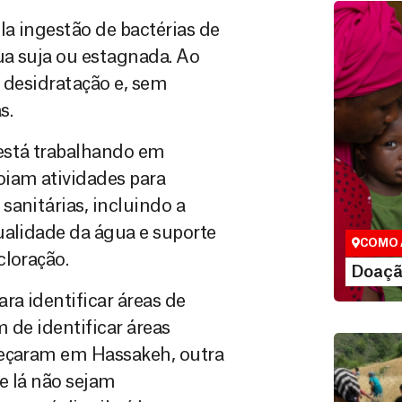
a ingestão de bactérias de
ua suja ou estagnada. Ao
a desidratação e, sem
s.
está trabalhando em
Doação
oiam atividades para
São as do
sanitárias, incluindo a
que nos p
vidas em di
ualidade da água e suporte
COMO 
cloração.
LE
Doaçã
a identificar áreas de
 de identificar áreas
meçaram em Hassakeh, outra
e lá não sejam