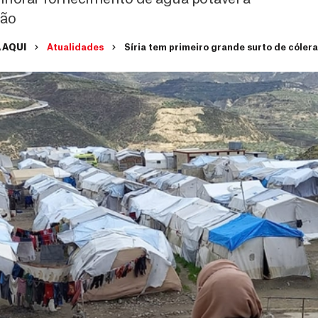
ção
 AQUI
Atualidades
Síria tem primeiro grande surto de cóler