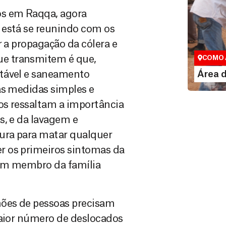
os em Raqqa, agora
 está se reunindo com os
Área do
r a propagação da cólera e
Espaço exc
e transmitem é que,
COMO 
LE
otável e saneamento
Área 
as medidas simples e
ios ressaltam a importância
s, e da lavagem e
tura para matar qualquer
r os primeiros sintomas da
 um membro da família
hões de pessoas precisam
maior número de deslocados