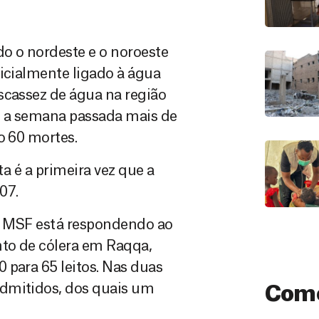
do o nordeste e o noroeste
nicialmente ligado à água
scassez de água na região
até a semana passada mais de
o 60 mortes.
a é a primeira vez que a
07.
, MSF está respondendo ao
nto de cólera em Raqqa,
 para 65 leitos. Nas duas
admitidos, dos quais um
Como