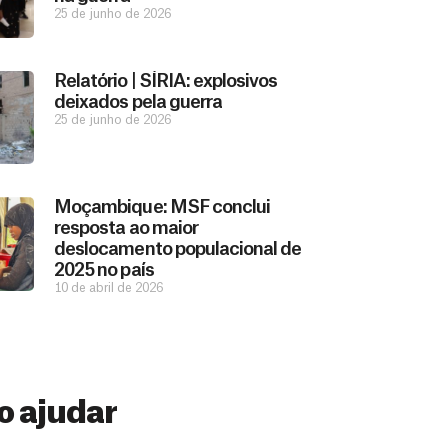
25 de junho de 2026
Relatório | SÍRIA: explosivos
deixados pela guerra
25 de junho de 2026
Moçambique: MSF conclui
resposta ao maior
deslocamento populacional de
2025 no país
10 de abril de 2026
 ajudar