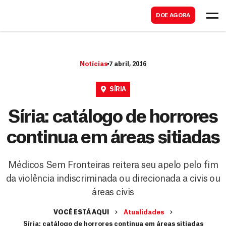
B
s
DOE AGORA
u
c
s
a
c
r
Notícias
7 abril, 2016
a
r
SÍRIA
Síria: catálogo de horrores
continua em áreas sitiadas
Médicos Sem Fronteiras reitera seu apelo pelo fim
da violência indiscriminada ou direcionada a civis ou
áreas civis
VOCÊ ESTÁ AQUI
Atualidades
Síria: catálogo de horrores continua em áreas sitiadas