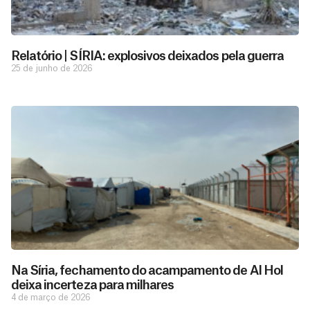
Relatório | SÍRIA: explosivos deixados pela guerra
25 de junho de 2026
D
São as
doações
o
constantes
a
de pessoas
ç
como você
Na Síria, fechamento do acampamento de Al Hol
que nos
ã
deixa incerteza para milhares
D
Você
permitem
o
4 de março de 2026
pode
o
estar