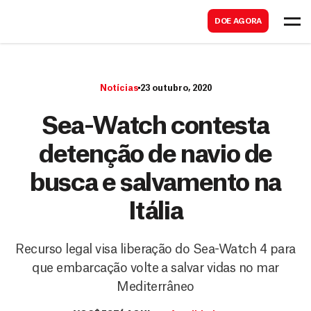
B
s
DOE AGORA
u
c
s
a
c
r
Notícias
23 outubro, 2020
a
r
Sea-Watch contesta
detenção de navio de
busca e salvamento na
Itália
Recurso legal visa liberação do Sea-Watch 4 para
que embarcação volte a salvar vidas no mar
Mediterrâneo