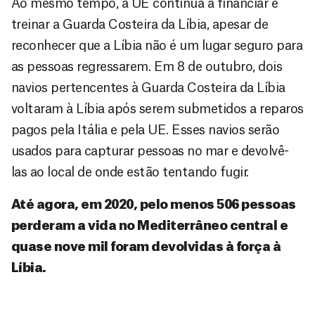
Ao mesmo tempo, a UE continua a financiar e
treinar a Guarda Costeira da Líbia, apesar de
reconhecer que a Líbia não é um lugar seguro para
as pessoas regressarem. Em 8 de outubro, dois
navios pertencentes à Guarda Costeira da Líbia
voltaram à Líbia após serem submetidos a reparos
pagos pela Itália e pela UE. Esses navios serão
usados para capturar pessoas no mar e devolvê-
las ao local de onde estão tentando fugir.
Até agora, em 2020, pelo menos 506 pessoas
perderam a vida no Mediterrâneo central e
quase nove mil foram devolvidas à força à
Líbia.
D
São as
doações
o
constantes
a
de pessoas