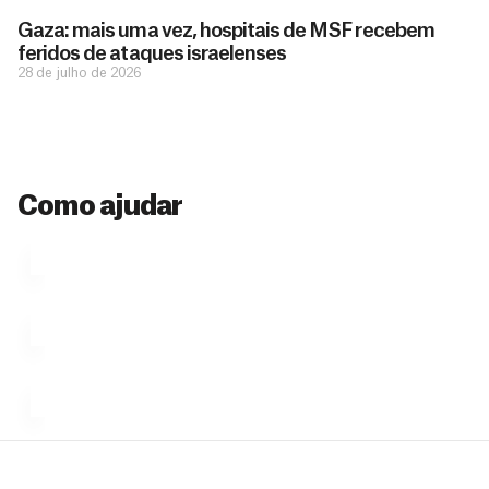
de pessoas
ç
como você
Gaza: mais uma vez, hospitais de MSF recebem
que nos
ã
feridos de ataques israelenses
D
Você
permitem
o
28 de julho de 2026
pode
o
estar
contribuir
M
preparados
a
com
e
para salvar
ç
MSF de
vidas em
n
diversas
ã
diversos
s
maneiras,
países.
o
inclusive
a
Como ajudar
Veja por
Ú
fazendo
que se
l
n
uma só
tornar...
doação,
i
no valor
c
Á
Espaço
que
exclusivo
a
r
desejar....
para
e
doadores
a
de
MSF....
d
o
d
o
a