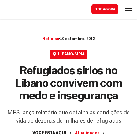
B
s
DOE AGORA
u
c
s
a
c
r
Notícias
10 setembro, 2012
a
r
LÍBANO
,
SÍRIA
Refugiados sírios no
Líbano convivem com
medo e insegurança
MFS lança relatório que detalha as condições de
vida de dezenas de milhares de refugiados
VOCÊ ESTÁ AQUI
Atualidades