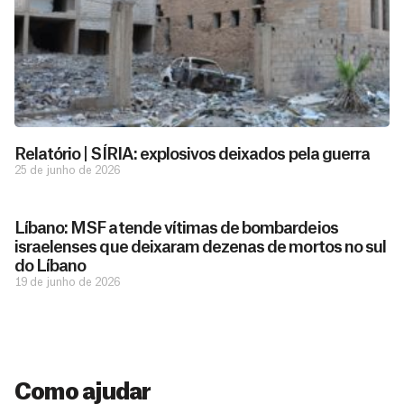
Relatório | SÍRIA: explosivos deixados pela guerra
25 de junho de 2026
D
São as
doações
o
constantes
a
Líbano: MSF atende vítimas de bombardeios
de pessoas
ç
como você
israelenses que deixaram dezenas de mortos no sul
que nos
ã
do Líbano
D
Você
permitem
o
19 de junho de 2026
pode
o
estar
contribuir
M
preparados
a
com
e
para salvar
ç
MSF de
vidas em
n
diversas
ã
diversos
s
maneiras,
países.
o
inclusive
a
Como ajudar
Veja por
Ú
fazendo