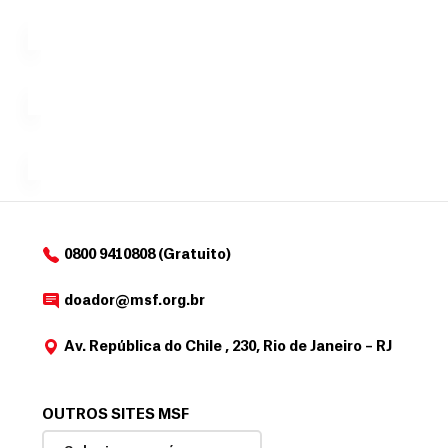
que se
l
n
uma só
tornar...
doação,
i
no valor
c
Á
Espaço
que
exclusivo
a
r
desejar....
para
e
doadores
a
de
MSF....
d
o
d
o
a
0800 9410808 (Gratuito)
d
o
doador@msf.org.br
r
Av. República do Chile , 230, Rio de Janeiro – RJ
OUTROS SITES MSF