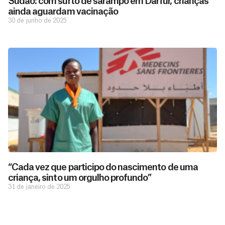
Sudão: com surto de sarampo em Darfur, crianças
ainda aguardam vacinação
30 de junho de 2025
D
São as
doações
o
constantes
a
de pessoas
ç
como você
“Cada vez que participo do nascimento de uma
que nos
ã
criança, sinto um orgulho profundo”
D
Você
permitem
o
31 de janeiro de 2025
pode
o
estar
contribuir
M
preparados
a
com
e
para salvar
ç
MSF de
vidas em
n
diversas