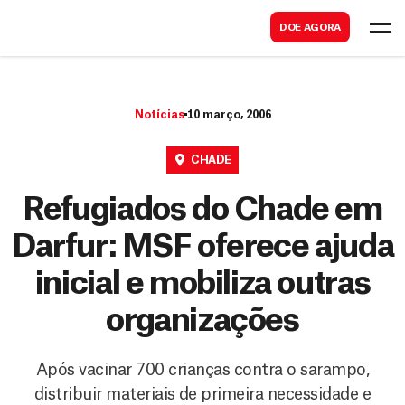
B
s
DOE AGORA
u
c
s
a
c
r
Notícias
10 março, 2006
a
r
CHADE
Refugiados do Chade em
Darfur: MSF oferece ajuda
inicial e mobiliza outras
organizações
Após vacinar 700 crianças contra o sarampo,
distribuir materiais de primeira necessidade e