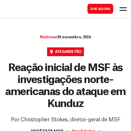
B
s
DOE AGORA
u
c
s
a
c
r
Notícias
25 novembro, 2015
a
r
AFEGANISTÃO
Reação inicial de MSF às
investigações norte-
americanas do ataque em
Kunduz
Por Christopher Stokes, diretor-geral de MSF