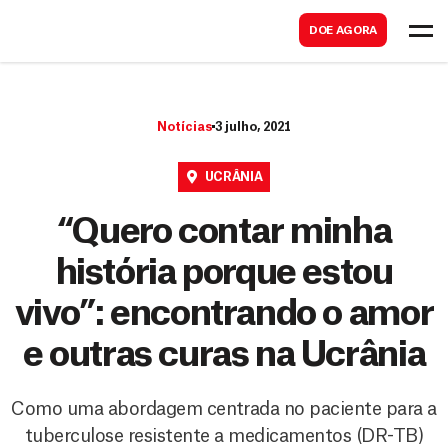
B
s
DOE AGORA
u
c
s
a
c
r
Notícias
3 julho, 2021
a
r
UCRÂNIA
“Quero contar minha
história porque estou
vivo”: encontrando o amor
e outras curas na Ucrânia
Como uma abordagem centrada no paciente para a
tuberculose resistente a medicamentos (DR-TB)