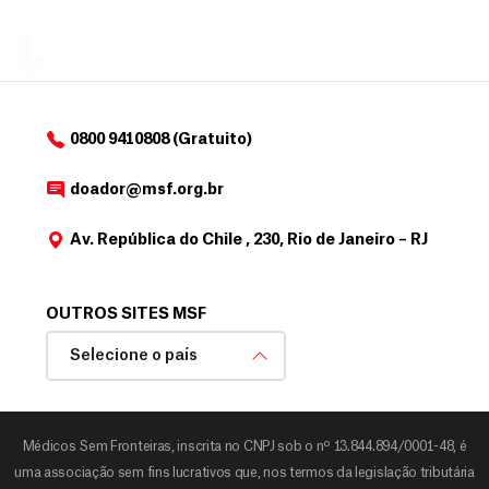
a
de
MSF....
d
o
d
o
a
0800 9410808 (Gratuito)
d
o
doador@msf.org.br
r
Av. República do Chile , 230, Rio de Janeiro – RJ
OUTROS SITES MSF
Selecione o país
Médicos Sem Fronteiras, inscrita no CNPJ sob o nº 13.844.894/0001-48, é
uma associação sem fins lucrativos que, nos termos da legislação tributária