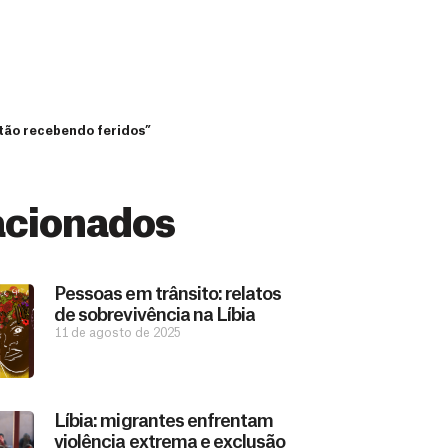
stão recebendo feridos”
acionados
Pessoas em trânsito: relatos
de sobrevivência na Líbia
11 de agosto de 2025
Líbia: migrantes enfrentam
violência extrema e exclusão