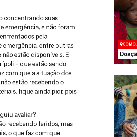
ão concentrando suas
Doação
de emergência, e não foram
São as do
que nos p
enfrentados pela
vidas em di
COMO 
 emergência, entre outras.
LE
Doaçã
não estão disponíveis. E
ípoli – que estão sendo
az com que a situação dos
 não estão recebendo o
iais, fique ainda pior, pois
guiu avaliar?
tão recebendo feridos, mas
Doação
eis, o que faz com que