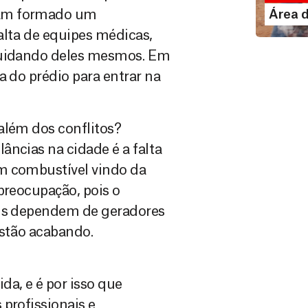
LE
iam formado um
Área 
alta de equipes médicas,
 cuidando deles mesmos. Em
a do prédio para entrar na
além dos conflitos?
âncias na cidade é a falta
m combustível vindo da
preocupação, pois o
ais dependem de geradores
 estão acabando.
da, e é por isso que
profissionais e