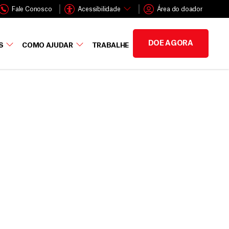
Fale Conosco
Acessibilidade
Área do doador
DOE AGORA
S
COMO AJUDAR
TRABALHE