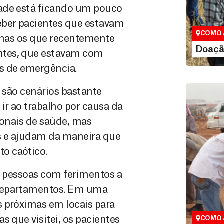
Você pode
dade está ficando um pouco
maneiras, 
eber pacientes que estavam
valor que de
COMO 
penas os que recentemente
LE
Doaçã
ntes, que estavam com
os de emergência.
o são cenários bastante
r ao trabalho por causa da
ionais de saúde, mas
is e ajudam da maneira que
o caótico.
de pessoas com ferimentos a
 departamentos. Em uma
Área do
s próximas em locais para
Espaço exc
s que visitei, os pacientes
COMO 