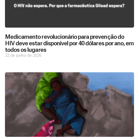
Medicamento revolucionário para prevenção do
HIV deve estar disponível por 40 dólares por ano, em
todos os lugares
22 de junho de 2026
D
São as
doações
o
constantes
a
de pessoas