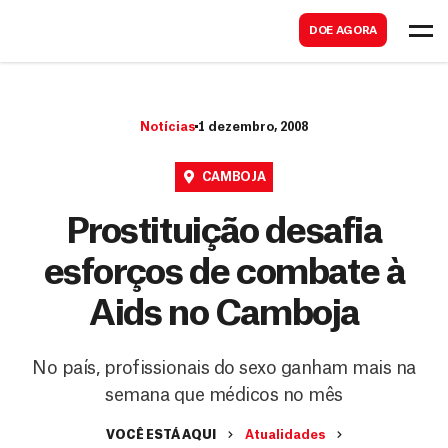
B
s
DOE AGORA
u
c
s
a
c
r
Notícias
1 dezembro, 2008
a
r
CAMBOJA
Prostituição desafia
esforços de combate à
Aids no Camboja
No país, profissionais do sexo ganham mais na
semana que médicos no mês
VOCÊ ESTÁ AQUI
Atualidades