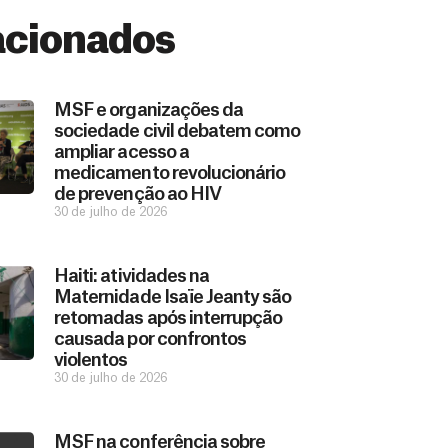
acionados
MSF e organizações da
sociedade civil debatem como
ampliar acesso a
medicamento revolucionário
de prevenção ao HIV
30 de julho de 2026
Haiti: atividades na
Maternidade Isaïe Jeanty são
retomadas após interrupção
causada por confrontos
violentos
30 de julho de 2026
MSF na conferência sobre