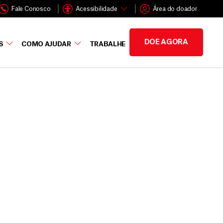
Fale Conosco
Acessibilidade
Área do doador
DOE AGORA
S
COMO AJUDAR
TRABALHE