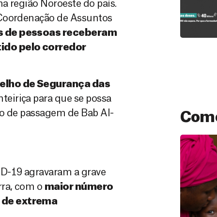
na região Noroeste do país.
 Coordenação de Assuntos
es de pessoas receberam
ido pelo corredor
elho de Segurança das
teiriça para que se possa
to de passagem de Bab Al-
Como
ID-19 agravaram a grave
rra, com o
maior número
 de extrema