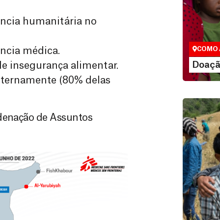
Doação
ência humanitária no
São as do
que nos p
vidas em di
ência médica.
COMO 
LE
Doaçã
de insegurança alimentar.
internamente (80% delas
rdenação de Assuntos
Doação
Você pode
maneiras, 