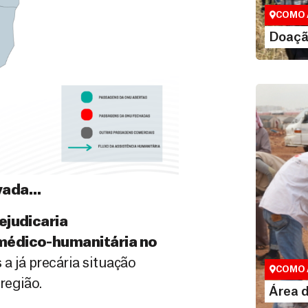
valor que de
COMO 
LE
Doaçã
ovada…
ejudicaria
Área do
 médico-humanitária no
Espaço exc
a já precária situação
COMO 
região.
LE
Área 