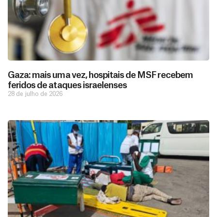
Gaza: mais uma vez, hospitais de MSF recebem
feridos de ataques israelenses
28 de julho de 2026
D
São as
doações
o
constantes