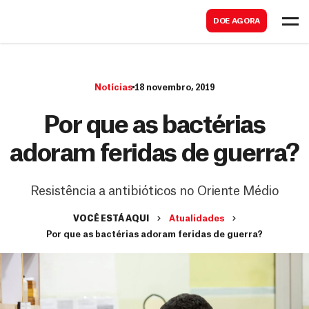
B
s
DOE AGORA
u
c
s
a
c
r
Notícias
18 novembro, 2019
a
r
Por que as bactérias
adoram feridas de guerra?
Resistência a antibióticos no Oriente Médio
VOCÊ ESTÁ AQUI
Atualidades
Por que as bactérias adoram feridas de guerra?