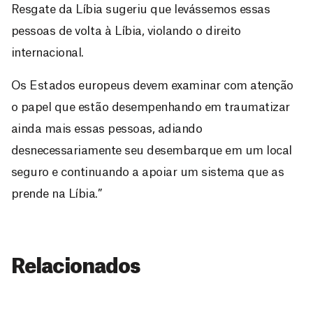
Resgate da Líbia sugeriu que levássemos essas
pessoas de volta à Líbia, violando o direito
internacional.
Os Estados europeus devem examinar com atenção
o papel que estão desempenhando em traumatizar
ainda mais essas pessoas, adiando
desnecessariamente seu desembarque em um local
seguro e continuando a apoiar um sistema que as
prende na Líbia.”
D
São as
doações
o
constantes
a
de pessoas
ç
como você
que nos
ã
Relacionados
D
Você
permitem
o
pode
o
estar
contribuir
M
preparados
a
com
e
para salvar