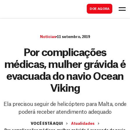
B
s
DOE AGORA
u
c
s
a
c
r
Notícias
11 setembro, 2019
a
r
Por complicações
médicas, mulher grávida é
evacuada do navio Ocean
Viking
Ela precisou seguir de helicóptero para Malta, onde
poderá receber atendimento adequado
VOCÊ ESTÁ AQUI
Atualidades