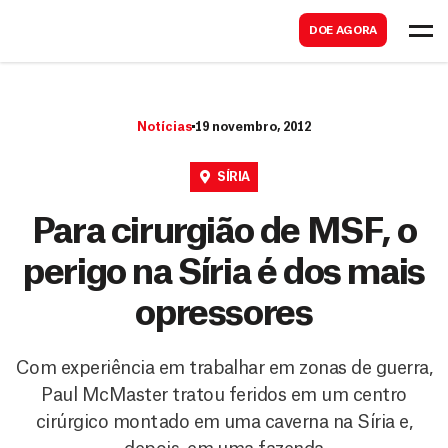
B
s
DOE AGORA
u
c
s
a
c
r
Notícias
19 novembro, 2012
a
r
SÍRIA
Para cirurgião de MSF, o
perigo na Síria é dos mais
opressores
Com experiência em trabalhar em zonas de guerra,
Paul McMaster tratou feridos em um centro
cirúrgico montado em uma caverna na Síria e,