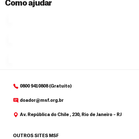
a
Como ajudar
Veja por
Ú
fazendo
que se
l
n
uma só
tornar...
doação,
i
no valor
c
Á
Espaço
que
exclusivo
a
r
desejar....
para
e
doadores
a
de
MSF....
d
o
d
o
a
0800 9410808 (Gratuito)
d
o
doador@msf.org.br
r
Av. República do Chile , 230, Rio de Janeiro – RJ
OUTROS SITES MSF