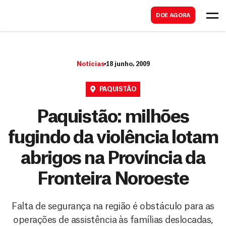
B
s
DOE AGORA
u
c
s
a
c
r
Notícias
18 junho, 2009
a
r
PAQUISTÃO
Paquistão: milhões
fugindo da violência lotam
abrigos na Província da
Fronteira Noroeste
Falta de segurança na região é obstáculo para as
operações de assistência às famílias deslocadas,