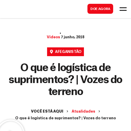
B
s
DOE AGORA
u
c
s
a
c
r
Vídeos
7 junho, 2018
a
r
AFEGANISTÃO
O que é logística de
suprimentos? | Vozes do
terreno
VOCÊ ESTÁ AQUI
Atualidades
O que é logística de suprimentos? | Vozes do terreno