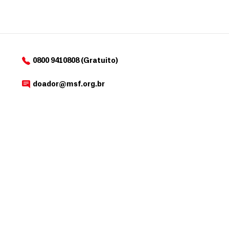
0800 9410808 (Gratuito)
doador@msf.org.br
Av. República do Chile , 230, Rio de Janeiro – RJ
OUTROS SITES MSF
Selecione o país
Médicos Sem Fronteiras, inscrita no CNPJ sob o nº 13.844.894/0001-48, é
uma associação sem fins lucrativos que, nos termos da legislação tributária
brasileira, goza de isenção com relação aos tributos federais devidos sobre