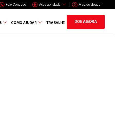
Fale Conosco
Acessibilidade
Área do doador
DOE AGORA
S
COMO AJUDAR
TRABALHE