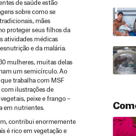
entes de saúde estão
agens sobre como se
tradicionais, mães
 proteger seus filhos da
às atividades médicas
snutrição e da malária.
30 mulheres, muitas delas
rmam um semicírculo. Ao
s, que trabalha com MSF
 com ilustrações de
vegetais, peixe e frango –
Como
a em nutrientes.
mum, contribui enormemente
aís é rico em vegetação e