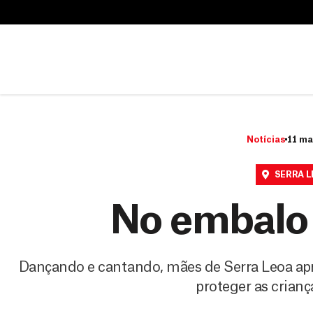
B
u
B
s
u
c
s
a
c
r
a
r
Notícias
11 ma
SERRA 
No embalo
Dançando e cantando, mães de Serra Leoa apre
proteger as crianç