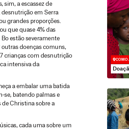
s, sim, a escassez de
a desnutrição em Serra
ou grandes proporções.
ou que quase 4% das
Doação
e Bo estão severamente
São as do
r outras doenças comuns,
que nos p
vidas em di
7 crianças com desnutrição
COMO 
ca intensiva da
LE
Doaçã
meça a embalar uma batida
am-se, batendo palmas e
de Christina sobre a
músicas, cada uma sobre um