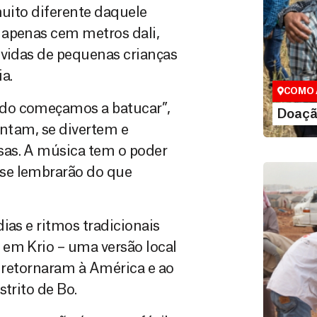
muito diferente daquele
Doação
 apenas cem metros dali,
Você pode
 vidas de pequenas crianças
maneiras, 
a.
valor que de
COMO 
ndo começamos a batucar”,
LE
Doaçã
cantam, se divertem e
sas. A música tem o poder
se lembrarão do que
ias e ritmos tradicionais
 em Krio – uma versão local
e retornaram à América e ao
trito de Bo.