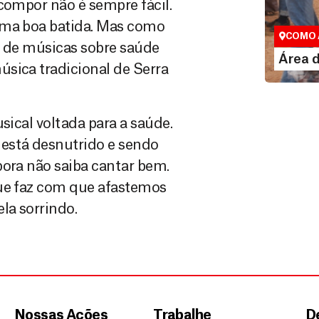
Área do
compor não é sempre fácil.
Espaço exc
uma boa batida. Mas como
COMO 
s de músicas sobre saúde
LE
Área 
sica tradicional de Serra
sical voltada para a saúde.
está desnutrido e sendo
bora não saiba cantar bem.
que faz com que afastemos
la sorrindo.
Nossas Ações
Trabalhe
D