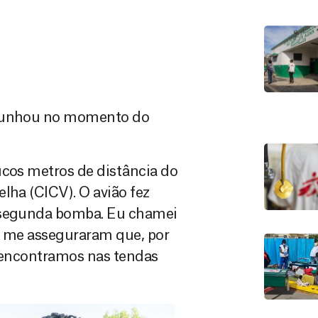
emunhou no momento do
ucos metros de distância do
lha (CICV). O avião fez
a segunda bomba. Eu chamei
s me asseguraram que, por
s encontramos nas tendas