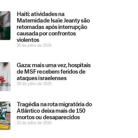
Haiti: atividades na
Maternidade Isaïe Jeanty são
retomadas após interrupção
causada por confrontos
violentos
30 de julho de 2026
Gaza: mais uma vez, hospitais
de MSF recebem feridos de
ataques israelenses
28 de julho de 2026
Tragédia na rota migratória do
Atlântico deixa mais de 150
mortos ou desaparecidos
23 de julho de 2026