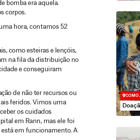
 de bomba era aquela.
s corpos.
de uma hora, contamos 52
is, como esteiras e lençóis,
 na fila da distribuição no
cidade e conseguiram
Doação
Você pode
maneiras, 
valor que de
ração de não ter recursos ou
COMO 
ais feridos. Vimos uma
LE
Doaçã
ceber os cuidados
ital em Rann, mas ele foi
o está em funcionamento. A