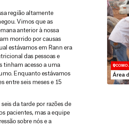
ssa região altamente
chegou. Vimos que as
mana anterior à nossa
iam morrido por causas
qual estávamos em Rann era
Área do
utricional das pessoas e
Espaço exc
las tinham acesso a uma
COMO 
nsumo. Enquanto estávamos
LE
Área 
 entre seis meses e 15
seis da tarde por razões de
sos pacientes, mas a equipe
ressão sobre nós e a