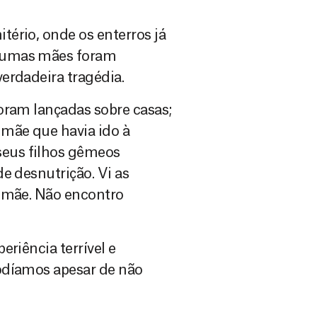
ério, onde os enterros já
lgumas mães foram
erdadeira tragédia.
oram lançadas sobre casas;
 mãe que havia ido à
eus filhos gêmeos
e desnutrição. Vi as
a mãe. Não encontro
riência terrível e
odíamos apesar de não