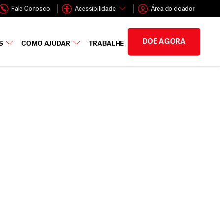
Fale Conosco
Acessibilidade
Área do doador
DOE AGORA
S
COMO AJUDAR
TRABALHE