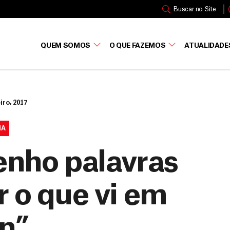
Buscar no Site
QUEM SOMOS
O QUE FAZEMOS
ATUALIDADE
iro, 2017
IA
tenho palavras
r o que vi em
n”