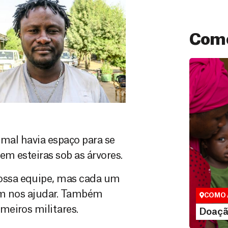
Como
 mal havia espaço para se
Doação
em esteiras sob as árvores.
São as do
que nos p
ossa equipe, mas cada um
vidas em di
ram nos ajudar. Também
COMO 
meiros militares.
LE
Doaçã