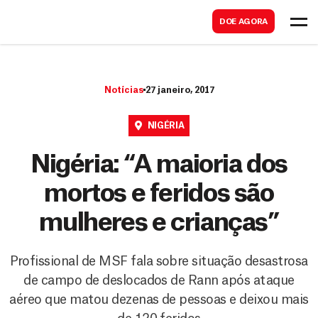
B
s
DOE AGORA
u
c
s
a
c
r
Notícias
27 janeiro, 2017
a
r
NIGÉRIA
Nigéria: “A maioria dos
mortos e feridos são
mulheres e crianças”
Profissional de MSF fala sobre situação desastrosa
de campo de deslocados de Rann após ataque
aéreo que matou dezenas de pessoas e deixou mais