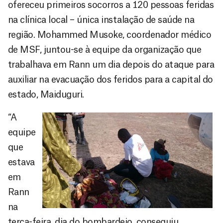
ofereceu primeiros socorros a 120 pessoas feridas
na clínica local – única instalação de saúde na
região. Mohammed Musoke, coordenador médico
de MSF, juntou-se à equipe da organização que
trabalhava em Rann um dia depois do ataque para
auxiliar na evacuação dos feridos para a capital do
estado, Maiduguri.
“A
equipe
que
estava
em
Rann
na
terça-feira, dia do bombardeio, conseguiu