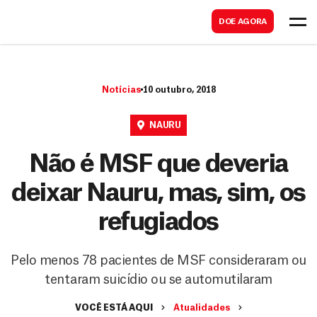
B
s
DOE AGORA
u
c
s
a
c
r
Notícias
10 outubro, 2018
a
r
NAURU
Não é MSF que deveria
deixar Nauru, mas, sim, os
refugiados
Pelo menos 78 pacientes de MSF consideraram ou
tentaram suicídio ou se automutilaram
VOCÊ ESTÁ AQUI
Atualidades