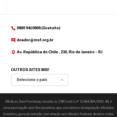
MSF....
d
o
d
o
a
0800 9410808 (Gratuito)
d
o
doador@msf.org.br
r
Av. República do Chile , 230, Rio de Janeiro – RJ
OUTROS SITES MSF
Selecione o país
Médicos Sem Fronteiras, inscrita no CNPJ sob o nº 13.844.894/0001-48, é
uma associação sem fins lucrativos que, nos termos da legislação tributária
brasileira, goza de isenção com relação aos tributos federais devidos sobre