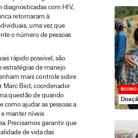
m diagnosticadas com HIV,
unca retornaram à
ndividuais, uma vez que
mente o número de pessoas
ais rápido possível, são
Doação
e estratégias de manejo
Você pode
tenham mais controle sobre
maneiras, 
valor que de
r. Marc Biot, coordenador
COMO 
 uma questão de quando
LE
Doaçã
e como ajudar as pessoas a
e manter níveis
ea. Precisamos garantir que
alidade de vida das