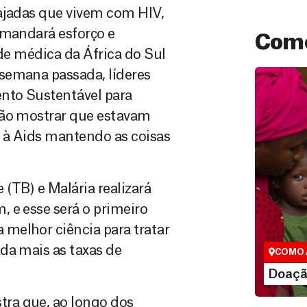
gajadas que vivem com HIV,
emandará esforço e
Como
ade médica da África do Sul
semana passada, líderes
nto Sustentável para
rão mostrar que estavam
m à Aids mantendo as coisas
(TB) e Malária realizará
Doação
 e esse será o primeiro
São as do
que nos p
melhor ciência para tratar
vidas em di
da mais as taxas de
COMO 
LE
Doaçã
ra que, ao longo dos