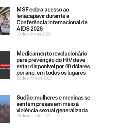
MSF cobra acesso ao
lenacapavir durante a
Conferência Internacional de
AIDS 2026
30 de julho de 2026
Medicamento revolucionário
para prevenção do HIV deve
estar disponível por 40 dólares
por ano, em todos os lugares
22 de junho de 2026
Sudão: mulheres e meninas se
sentem presas em meio à
violência sexual generalizada
28 de maio de 2025