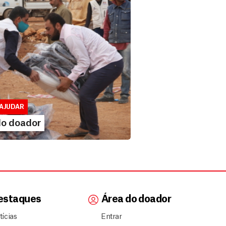
 doador
lusivo para doadores de MSF....
AJUDAR
IA MAIS
do doador
estaques
Área do doador
tícias
Entrar