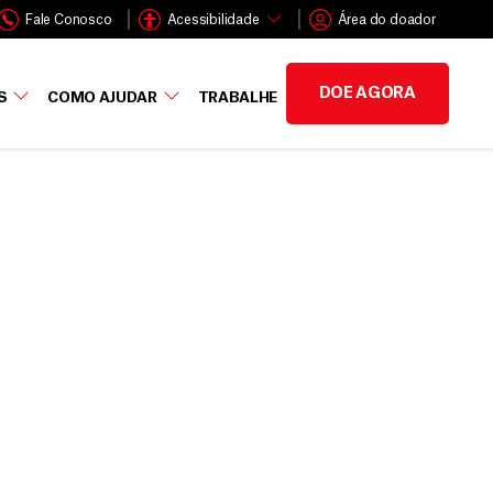
Fale Conosco
Acessibilidade
Área do doador
DOE AGORA
S
COMO AJUDAR
TRABALHE