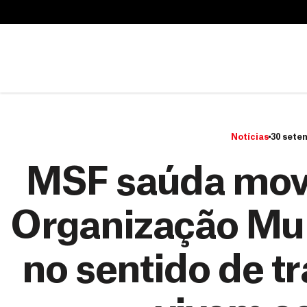
B
u
B
s
u
c
s
a
c
r
a
r
Notícias
30 sete
MSF saúda mov
Organização Mu
no sentido de t