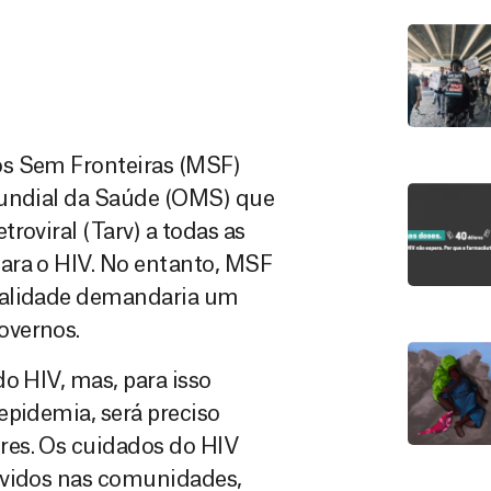
os Sem Fronteiras (MSF)
Mundial da Saúde (OMS) que
roviral (Tarv) a todas as
ara o HIV. No entanto, MSF
ealidade demandaria um
overnos.
o HIV, mas, para isso
epidemia, será preciso
res. Os cuidados do HIV
ovidos nas comunidades,