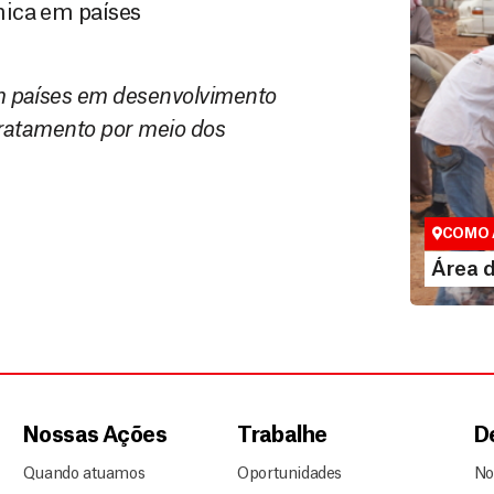
nica em países
m países em desenvolvimento
ratamento por meio dos
Área do
Espaço exc
COMO 
LE
Área 
Nossas Ações
Trabalhe
D
Quando atuamos
Oportunidades
No