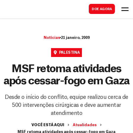
B
s
DOE AGORA
u
c
s
a
c
r
Notícias
21 janeiro, 2009
a
r
PALESTINA
MSF retoma atividades
após cessar-fogo em Gaza
Desde o início do conflito, equipe realizou cerca de
500 intervenções cirúrgicas e deve aumentar
atendimento
VOCÊ ESTÁ AQUI
Atualidades
MSF retoma atividades após cessar-fogo em Gaza