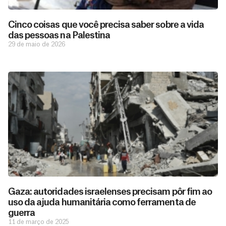
Cinco coisas que você precisa saber sobre a vida
das pessoas na Palestina
29 de maio de 2026
D
São as
doações
o
constantes
a
Gaza: autoridades israelenses precisam pôr fim ao
de pessoas
ç
como você
uso da ajuda humanitária como ferramenta de
que nos
ã
guerra
D
Você
permitem
o
11 de março de 2025
pode