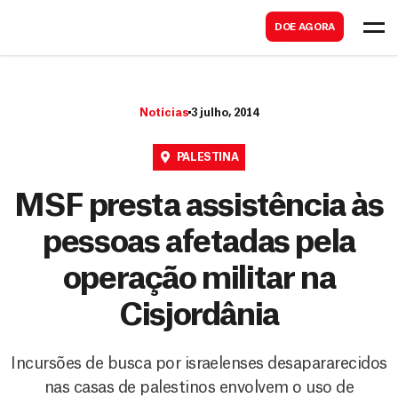
B
s
DOE AGORA
u
c
s
a
c
r
Notícias
3 julho, 2014
a
r
PALESTINA
MSF presta assistência às
pessoas afetadas pela
operação militar na
Cisjordânia
Incursões de busca por israelenses desapararecidos
nas casas de palestinos envolvem o uso de