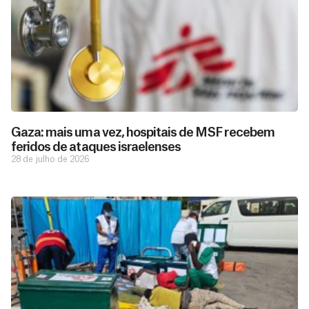
Gaza: mais uma vez, hospitais de MSF recebem
feridos de ataques israelenses
28 de julho de 2026
D
São as