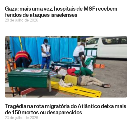
Gaza: mais uma vez, hospitais de MSF recebem
feridos de ataques israelenses
28 de julho de 2026
D
São as
doações
o
constantes
a
de pessoas
ç
como você
Tragédia na rota migratória do Atlântico deixa mais
que nos
ã
de 150 mortos ou desaparecidos
D
Você
permitem
o
23 de julho de 2026
pode
o
estar
contribuir
M
preparados
a
com
e
para salvar