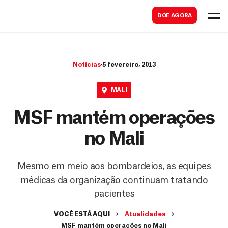
B
s
DOE AGORA
u
c
s
a
c
r
Notícias
5 fevereiro, 2013
a
r
MALI
MSF mantém operações
no Mali
Mesmo em meio aos bombardeios, as equipes
médicas da organização continuam tratando
pacientes
VOCÊ ESTÁ AQUI
Atualidades
MSF mantém operações no Mali