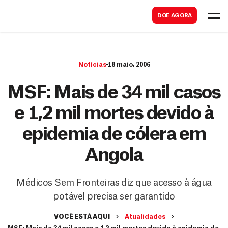
B
s
DOE AGORA
u
c
s
a
c
r
Notícias
18 maio, 2006
a
r
MSF: Mais de 34 mil casos
e 1,2 mil mortes devido à
epidemia de cólera em
Angola
Médicos Sem Fronteiras diz que acesso à água
potável precisa ser garantido
VOCÊ ESTÁ AQUI
Atualidades