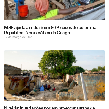
MSF ajuda a reduzir em 90% casos de cólera na
República Democrática do Congo
12 de março de 2026
D
São as
doações
o
constantes
a
de pessoas
ç
como você
Nigéria: inundações podem provocar surtos de