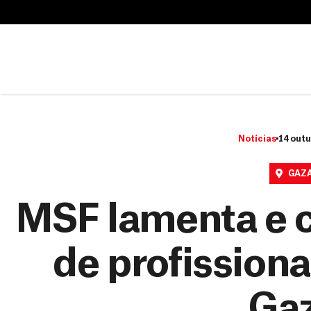
B
u
B
s
u
c
s
a
c
r
a
r
Notícias
14 outu
GAZ
MSF lamenta e 
de profissiona
Ga