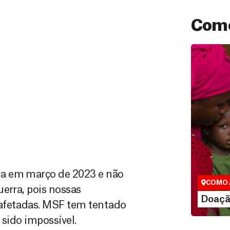
Como
Doação
São as do
que nos p
vidas em di
ta em março de 2023 e não
COMO 
erra, pois nossas
LE
Doaçã
 afetadas. MSF tem tentado
 sido impossível.