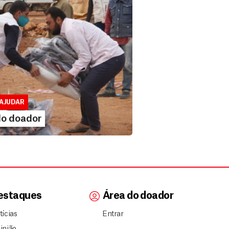
 doador
lusivo para doadores de MSF....
AJUDAR
IA MAIS
do doador
estaques
Área do doador
tícias
Entrar