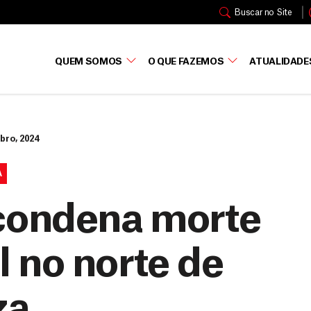
Buscar no Site
QUEM SOMOS
O QUE FAZEMOS
ATUALIDADE
bro, 2024
A
condena morte
l no norte de
za