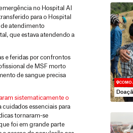
 emergência no Hospital Al
transferido para o Hospital
l de atendimento
tal, que estava atendendo a
 e feridas por confrontos
Doação
rofissional de MSF morto
Você pode
maneiras, 
mento de sangue precisa
valor que de
COMO 
LE
Doaçã
aram sistematicamente o
a cuidados essenciais para
dicas tornaram-se
que foi em grande parte