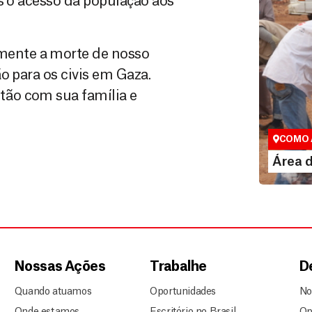
s o acesso da população aos
ente a morte de nosso
o para os civis em Gaza.
ão com sua família e
Área do
Espaço exc
COMO 
LE
Área 
Nossas Ações
Trabalhe
D
Quando atuamos
Oportunidades
No