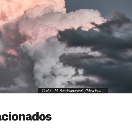
© iAko M. Randrianarivelo/Mira Photo
acionados