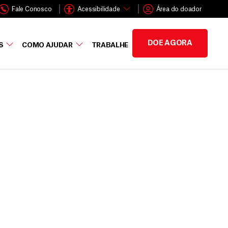
Fale Conosco
Acessibilidade
Área do doador
DOE AGORA
S
COMO AJUDAR
TRABALHE