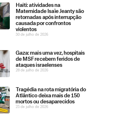
Haiti: atividades na
Maternidade Isaïe Jeanty são
retomadas após interrupção
causada por confrontos
violentos
30 de julho de 2026
Gaza: mais uma vez, hospitais
de MSF recebem feridos de
ataques israelenses
28 de julho de 2026
Tragédia na rota migratória do
Atlântico deixa mais de 150
mortos ou desaparecidos
23 de julho de 2026