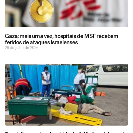
Gaza: mais uma vez, hospitais de MSF recebem
feridos de ataques israelenses
28 de julho de 2026
D
São as
doações
o
constantes
a
de pessoas
ç
como você