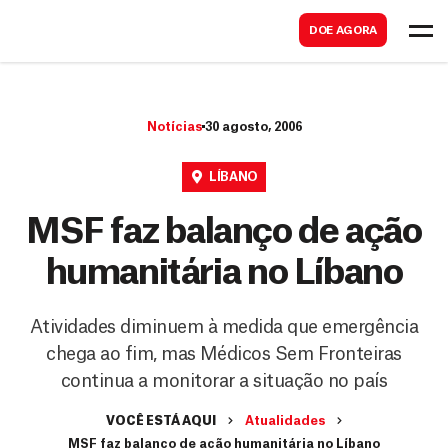
B
s
DOE AGORA
u
c
s
a
c
r
Notícias
30 agosto, 2006
a
r
LÍBANO
MSF faz balanço de ação
humanitária no Líbano
Atividades diminuem à medida que emergência
chega ao fim, mas Médicos Sem Fronteiras
continua a monitorar a situação no país
VOCÊ ESTÁ AQUI
Atualidades
MSF faz balanço de ação humanitária no Líbano