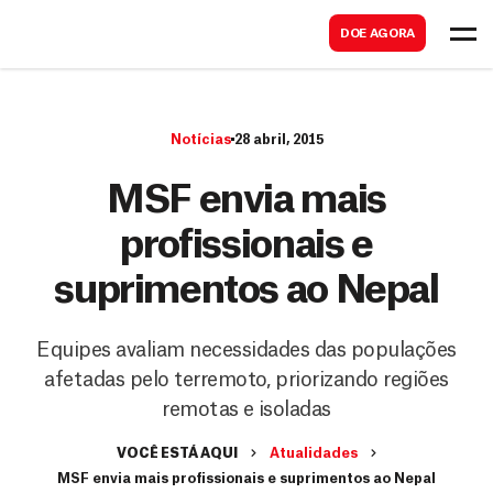
B
s
DOE AGORA
u
c
s
a
c
r
Notícias
28 abril, 2015
a
r
MSF envia mais
profissionais e
suprimentos ao Nepal
Equipes avaliam necessidades das populações
afetadas pelo terremoto, priorizando regiões
remotas e isoladas
VOCÊ ESTÁ AQUI
Atualidades
MSF envia mais profissionais e suprimentos ao Nepal