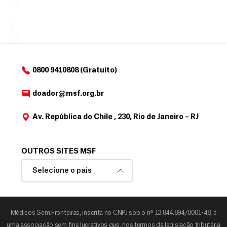
a
de
MSF....
d
o
d
o
a
0800 9410808 (Gratuito)
d
o
doador@msf.org.br
r
Av. República do Chile , 230, Rio de Janeiro – RJ
OUTROS SITES MSF
Selecione o país
Médicos Sem Fronteiras, inscrita no CNPJ sob o nº 13.844.894/0001-48, é
uma associação sem fins lucrativos que, nos termos da legislação tributária