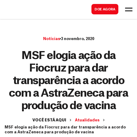
B
s
DOE AGORA
u
c
s
a
c
r
Notícias
3 novembro, 2020
a
r
MSF elogia ação da
Fiocruz para dar
transparência a acordo
com a AstraZeneca para
produção de vacina
VOCÊ ESTÁ AQUI
Atualidades
MSF elogia ação da Fiocruz para dar transparência a acordo
com a AstraZeneca para produção de vacina