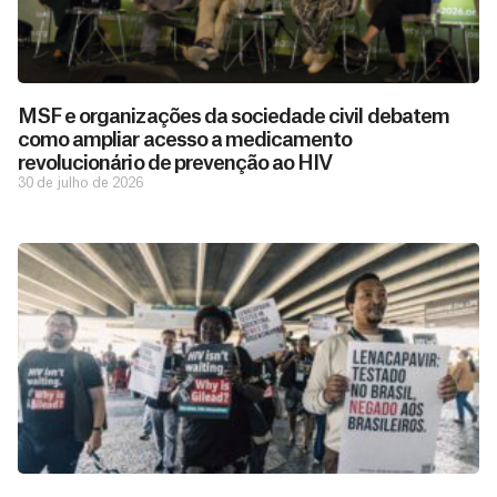
MSF e organizações da sociedade civil debatem
como ampliar acesso a medicamento
revolucionário de prevenção ao HIV
30 de julho de 2026
D
São as
doações
o
constantes
a
de pessoas