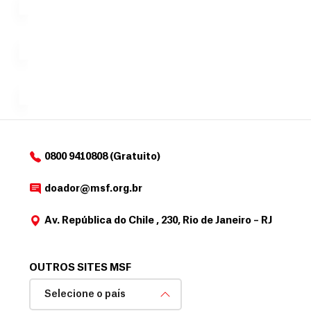
doação,
i
no valor
c
Á
Espaço
que
exclusivo
a
r
desejar....
para
e
doadores
a
de
MSF....
d
o
d
o
a
0800 9410808 (Gratuito)
d
o
doador@msf.org.br
r
Av. República do Chile , 230, Rio de Janeiro – RJ
OUTROS SITES MSF
Selecione o país