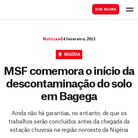
B
s
DOE AGORA
u
c
s
a
c
r
Notícias
14 fevereiro, 2013
a
r
NIGÉRIA
MSF comemora o início da
descontaminação do solo
em Bagega
Ainda não há garantias, no entanto, de que os
trabalhos serão concluídos antes da chegada da
estação chuvosa na região noroeste da Nigéria