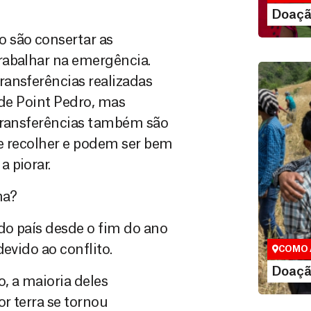
LE
Doaçã
 são consertar as
rabalhar na emergência.
ransferências realizadas
 de Point Pedro, mas
 transferências também são
de recolher e podem ser bem
 piorar.
Doação
na?
Você pode
maneiras, 
do país desde o fim do ano
valor que de
evido ao conflito.
COMO 
LE
Doaçã
, a maioria deles
r terra se tornou