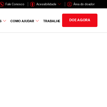
Fale Conosco
Acessibilidade
Área do doador
DOE AGORA
S
COMO AJUDAR
TRABALHE