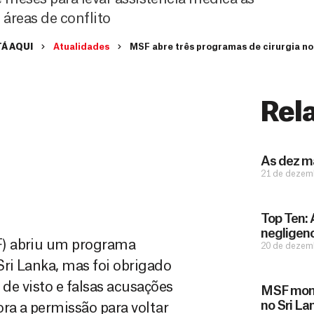
áreas de conflito
Á AQUI
Atualidades
MSF abre três programas de cirurgia no
Rel
As dez ma
21 de dezem
Top Ten:
negligen
F) abriu um programa
20 de dezem
Sri Lanka, mas foi obrigado
 de visto e falsas acusações
MSF monta
no Sri La
ra a permissão para voltar