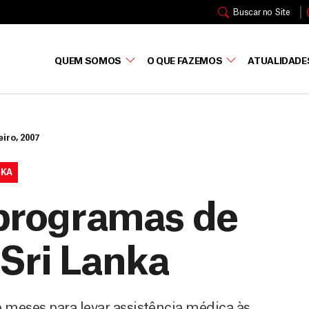
Buscar no Site
QUEM SOMOS
O QUE FAZEMOS
ATUALIDADE
eiro, 2007
NKA
 programas de
 Sri Lanka
meses para levar assistência médica às