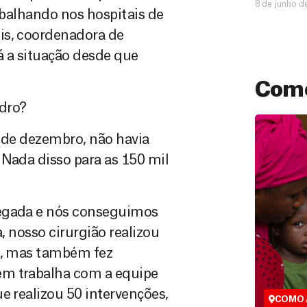
8 de junho d
rabalhando nos hospitais de
is, coordenadora de
 a situação desde que
Como
dro?
1 de dezembro, não havia
 Nada disso para as 150 mil
hegada e nós conseguimos
, nosso cirurgião realizou
Doação
al, mas também fez
São as do
ém trabalha com a equipe
que nos p
vidas em di
e realizou 50 intervenções,
COMO 