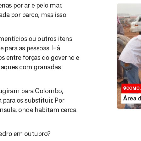
enas por ar e pelo mar,
ada por barco, mas isso
mentícios ou outros itens
e para as pessoas. Há
s entre forças do governo e
ataques com granadas
Área do
Espaço exc
COMO 
fugiram para Colombo,
LE
Área 
para os substituir. Por
ínsula, onde habitam cerca
edro em outubro?