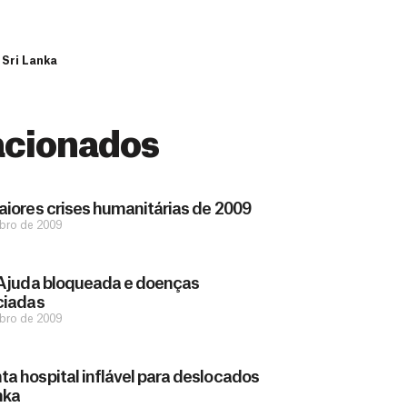
 Sri Lanka
acionados
iores crises humanitárias de 2009
bro de 2009
 Ajuda bloqueada e doenças
ciadas
bro de 2009
 hospital inflável para deslocados
nka