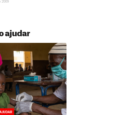
e 2009
 ajudar
 Mensal
ações constantes de pessoas como você
ermitem estar preparados para salvar
versos países. Veja por que se tornar...
AJUDAR