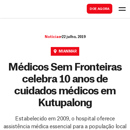
B
s
DOE AGORA
u
c
s
a
c
r
Notícias
22 julho, 2019
a
r
MIANMAR
Médicos Sem Fronteiras
celebra 10 anos de
cuidados médicos em
Kutupalong
Estabelecido em 2009, o hospital oferece
assistência médica essencial para a população local