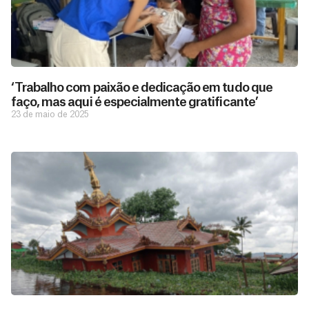
‘Trabalho com paixão e dedicação em tudo que
faço, mas aqui é especialmente gratificante’
23 de maio de 2025
D
São as
doações
o
constantes
a
de pessoas