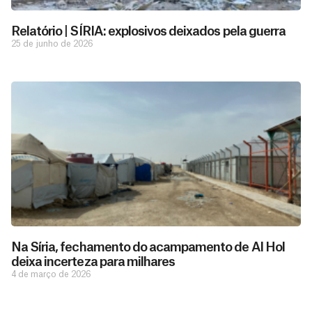
Relatório | SÍRIA: explosivos deixados pela guerra
25 de junho de 2026
D
São as
doações
o
constantes
a
de pessoas
ç
como você
Na Síria, fechamento do acampamento de Al Hol
que nos
ã
deixa incerteza para milhares
D
Você
permitem
o
4 de março de 2026
pode
o
estar
contribuir
M
preparados
a
com
e
para salvar