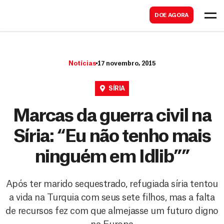
B
s
DOE AGORA
u
c
s
a
c
r
Notícias
17 novembro, 2015
a
r
SÍRIA
Marcas da guerra civil na
Síria: “Eu não tenho mais
ninguém em Idlib””
Após ter marido sequestrado, refugiada síria tentou
a vida na Turquia com seus sete filhos, mas a falta
de recursos fez com que almejasse um futuro digno