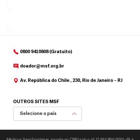
para
e
doadores
a
de
MSF....
d
o
d
o
a
0800 9410808 (Gratuito)
d
o
doador@msf.org.br
r
Av. República do Chile , 230, Rio de Janeiro – RJ
OUTROS SITES MSF
Selecione o país
Médicos Sem Fronteiras, inscrita no CNPJ sob o nº 13.844.894/0001-48, é