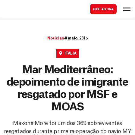
B
s
DOE AGORA
u
c
s
a
c
r
Notícias
8 maio, 2015
a
r
ITÁLIA
Mar Mediterrâneo:
depoimento de imigrante
resgatado por MSF e
MOAS
Makone More foi um dos 369 sobreviventes
resgatados durante primeira operação do navio MY