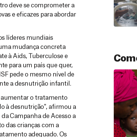
ntro deve se comprometer a
vas e eficazes para abordar
os líderes mundiais
r uma mudança concreta
te à Aids, Tuberculose e
Como
nte para um país que quer,
MSF pede o mesmo nível de
e a desnutrição infantil.
a aumentar o tratamento
o à desnutrição", afirmou a
l da Campanha de Acesso a
o das crianças com a
Doação
ratamento adequado. Os
São as do