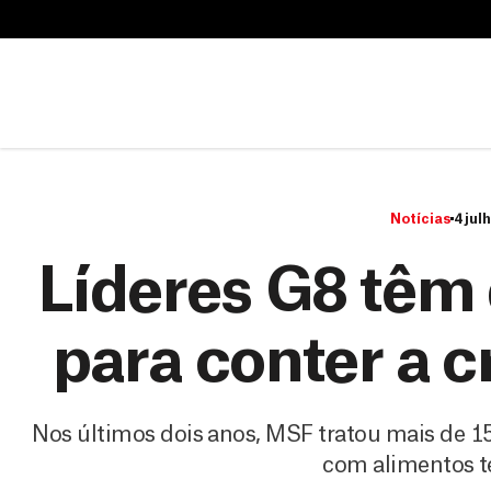
B
u
B
s
u
c
s
a
c
r
a
r
Notícias
4 jul
Líderes G8 têm 
para conter a c
Nos últimos dois anos, MSF tratou mais de 15
com alimentos t