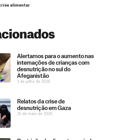
crise alimentar
acionados
Alertamos para o aumento nas
internações de crianças com
desnutrição no sul do
Afeganistão
1 de julho de 2026
Relatos da crise de
desnutrição em Gaza
15 de maio de 2026