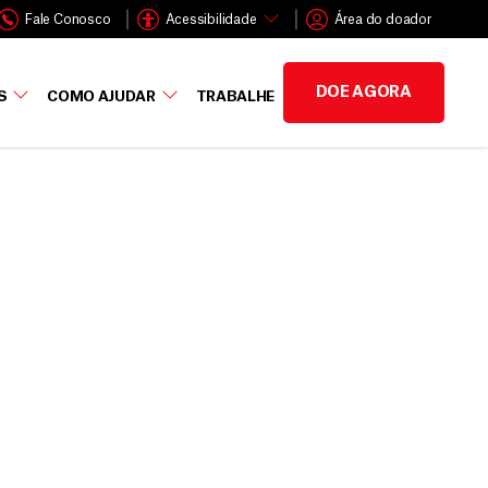
Fale Conosco
Acessibilidade
Área do doador
DOE AGORA
S
COMO AJUDAR
TRABALHE