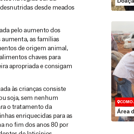
Doaçã
as desnutridas desde meados
bada pelo aumento dos
 aumenta, as famílias
imentos de origem animal,
 alimentos chaves para
eira apropriada e consigam
Área do
ada às crianças consiste
Espaço exc
 ou soja, sem nenhum
COMO 
ara o tratamento da
LE
Área 
rinhas enriquecidas para as
na no fim dos anos 80 por
ntes de laticínios.