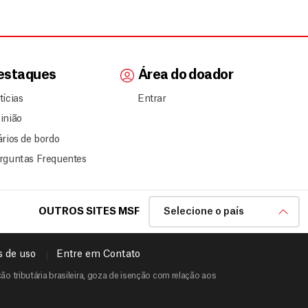
estaques
Área do doador
tícias
Entrar
inião
ários de bordo
rguntas Frequentes
OUTROS SITES MSF
Selecione o país
 de uso
Entre em Contato
o tributária brasileira, goza de isenção com relação aos