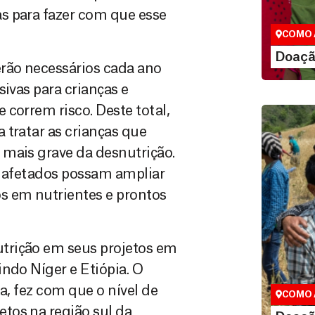
que nos p
s para fazer com que esse
vidas em di
COMO 
LE
Doaçã
rão necessários cada ano
ivas para crianças e
correm risco. Deste total,
 tratar as crianças que
 mais grave da desnutrição.
s afetados possam ampliar
s em nutrientes e prontos
Doação
trição em seus projetos em
Você pode
maneiras, 
ndo Níger e Etiópia. O
valor que de
a, fez com que o nível de
COMO 
tos na região sul da
LE