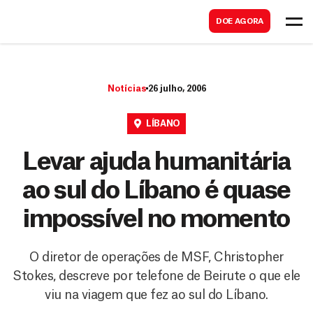
B
s
DOE AGORA
u
c
s
a
c
r
Notícias
26 julho, 2006
a
r
LÍBANO
Levar ajuda humanitária
ao sul do Líbano é quase
impossível no momento
O diretor de operações de MSF, Christopher
Stokes, descreve por telefone de Beirute o que ele
viu na viagem que fez ao sul do Líbano.