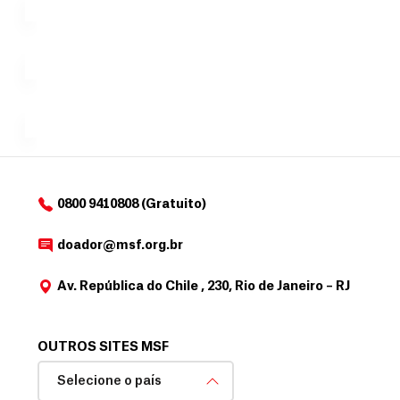
doação,
i
no valor
c
Á
Espaço
que
exclusivo
a
r
desejar....
para
e
doadores
a
de
MSF....
d
o
d
o
a
0800 9410808 (Gratuito)
d
o
doador@msf.org.br
r
Av. República do Chile , 230, Rio de Janeiro – RJ
OUTROS SITES MSF
Selecione o país