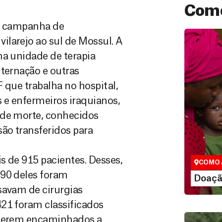
Como
de campanha de
larejo ao sul de Mossul. A
ma unidade de terapia
nternação e outras
 que trabalha no hospital,
 e enfermeiros iraquianos,
 de morte, conhecidos
Doação
ão transferidos para
São as do
que nos p
vidas em di
s de 915 pacientes. Desses,
COMO 
190 deles foram
LE
Doaçã
savam de cirurgias
21 foram classificados
e serem encaminhados a