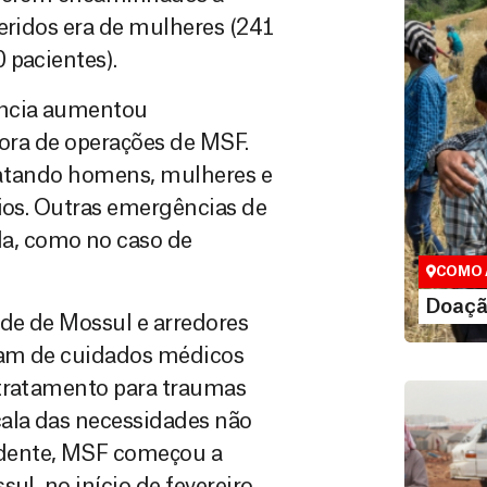
eridos era de mulheres (241
 pacientes).
ência aumentou
etora de operações de MSF.
ratando homens, mulheres e
Doação
eios. Outras emergências de
Você pode
maneiras, 
a, como no caso de
valor que de
COMO 
LE
Doaçã
de de Mossul e arredores
vam de cuidados médicos
 tratamento para traumas
cala das necessidades não
idente, MSF começou a
ul, no início de fevereiro.