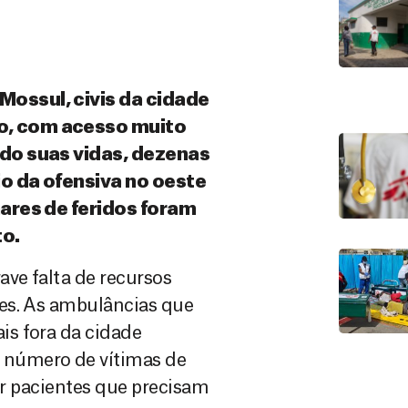
Mossul, civis da cidade
o, com acesso muito
ndo suas vidas, dezenas
io da ofensiva no oeste
hares de feridos foram
to.
ave falta de recursos
es. As ambulâncias que
s fora da cidade
 número de vítimas de
rir pacientes que precisam