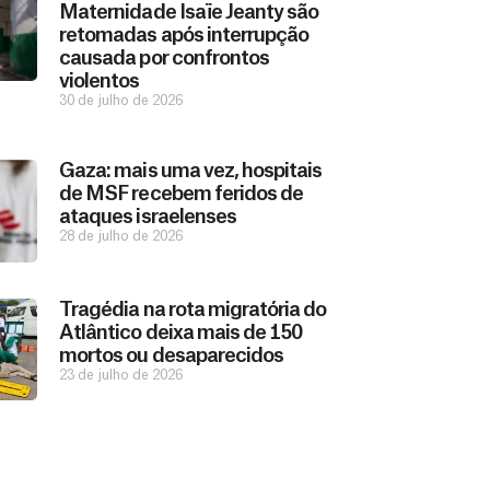
Maternidade Isaïe Jeanty são
retomadas após interrupção
causada por confrontos
violentos
30 de julho de 2026
Gaza: mais uma vez, hospitais
de MSF recebem feridos de
ataques israelenses
28 de julho de 2026
Tragédia na rota migratória do
Atlântico deixa mais de 150
mortos ou desaparecidos
23 de julho de 2026