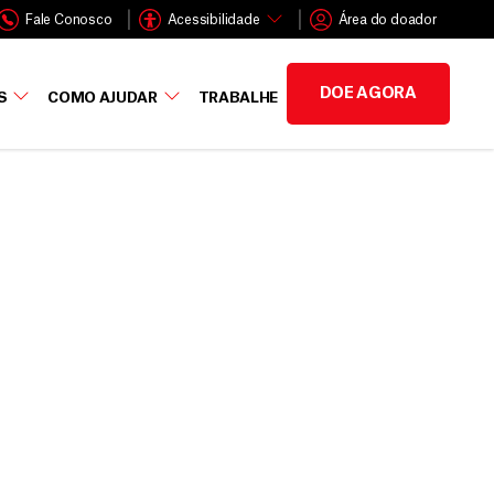
Fale Conosco
Acessibilidade
Área do doador
DOE AGORA
S
COMO AJUDAR
TRABALHE