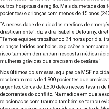
outros hospitais da região. Mais da metade dos f
pacientes) e crianças com menos de 15 anos (240
“A necessidade de cuidados médicos de emerg
drasticamente”, diz a dra. Isabelle Defourny, dir
“Temos equipes trabalhando 24 horas por dia, t
crianças feridos por balas, explosões e bombard
risco também demandam resposta médica rápid
mulheres grávidas que precisam de cesárea.”
Nos últimos dois meses, equipes de MSF na cida
receberam mais de 1.800 pacientes que precisa
urgentes. Cerca de 1.500 deles necessitavam de
decorrentes do conflito. Na medida em que a es
relacionadas com trauma também se tornou ev
oferecer serviços de maternidade no leste de Moss