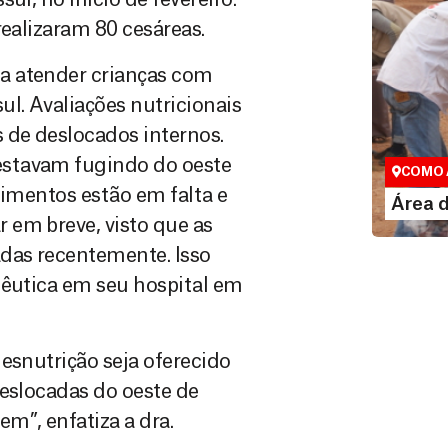
realizaram 80 cesáreas.
a atender crianças com
l. Avaliações nutricionais
Área do
de deslocados internos.
Espaço exc
estavam fugindo do oeste
COMO 
limentos estão em falta e
LE
Área 
 em breve, visto que as
das recentemente. Isso
pêutica em seu hospital em
esnutrição seja oferecido
deslocadas do oeste de
m”, enfatiza a dra.