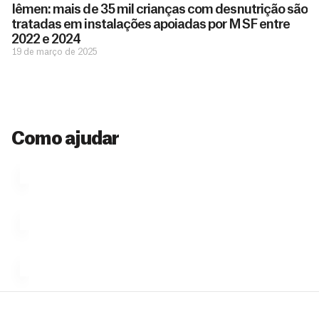
a
Iêmen: mais de 35 mil crianças com desnutrição são
de pessoas
ç
como você
tratadas em instalações apoiadas por MSF entre
que nos
ã
2022 e 2024
D
Você
permitem
o
19 de março de 2025
pode
o
estar
contribuir
M
preparados
a
com
e
para salvar
ç
MSF de
vidas em
n
diversas
ã
diversos
s
maneiras,
países.
o
inclusive
a
Como ajudar
Veja por
Ú
fazendo
que se
l
n
uma só
tornar...
doação,
i
no valor
c
Á
Espaço
que
exclusivo
a
r
desejar....
para
e
doadores
a
de
MSF....
d
o
d
o