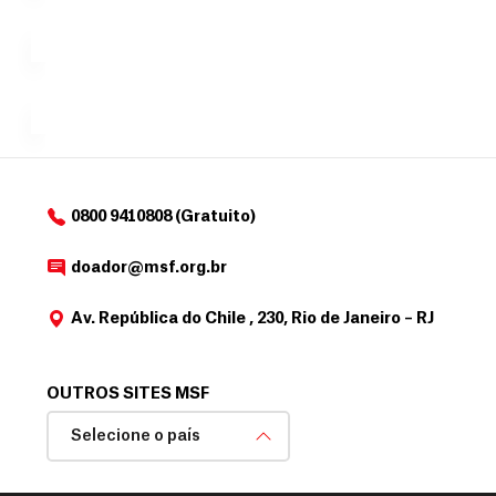
Á
que
exclusivo
a
r
desejar....
para
e
doadores
a
de
MSF....
d
o
d
o
a
0800 9410808 (Gratuito)
d
o
doador@msf.org.br
r
Av. República do Chile , 230, Rio de Janeiro – RJ
OUTROS SITES MSF
Selecione o país