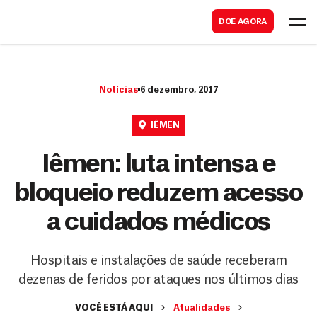
B
s
DOE AGORA
u
c
s
a
c
r
Notícias
6 dezembro, 2017
a
r
IÊMEN
Iêmen: luta intensa e
bloqueio reduzem acesso
a cuidados médicos
Hospitais e instalações de saúde receberam
dezenas de feridos por ataques nos últimos dias
VOCÊ ESTÁ AQUI
Atualidades