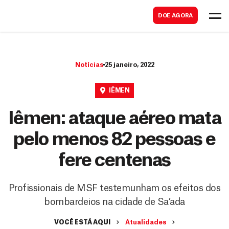
B
s
DOE AGORA
u
c
s
a
c
r
Notícias
25 janeiro, 2022
a
r
IÊMEN
Iêmen: ataque aéreo mata
pelo menos 82 pessoas e
fere centenas
Profissionais de MSF testemunham os efeitos dos
bombardeios na cidade de Sa’ada
VOCÊ ESTÁ AQUI
Atualidades