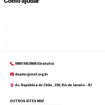
Como ajudar
Ú
fazendo
que se
l
n
uma só
tornar...
doação,
i
no valor
c
Á
Espaço
que
exclusivo
a
r
desejar....
para
e
doadores
a
de
MSF....
d
o
d
o
a
0800 9410808 (Gratuito)
d
o
doador@msf.org.br
r
Av. República do Chile , 230, Rio de Janeiro – RJ
OUTROS SITES MSF