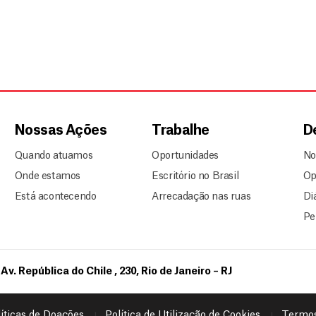
Nossas Ações
Trabalhe
D
Quando atuamos
Oportunidades
No
Onde estamos
Escritório no Brasil
Op
Está acontecendo
Arrecadação nas ruas
Di
Pe
Av. República do Chile , 230, Rio de Janeiro – RJ
íticas de Doações
Política de Utilização de Cookies
Termos