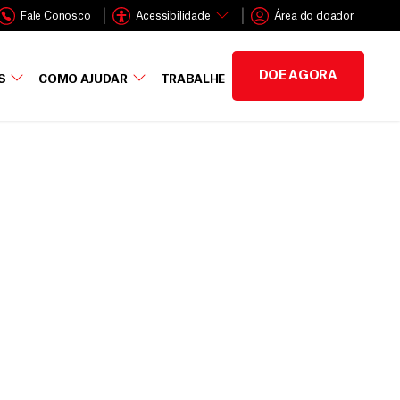
Fale Conosco
Acessibilidade
Área do doador
DOE AGORA
S
COMO AJUDAR
TRABALHE