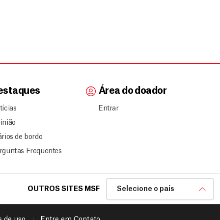
estaques
Área do doador
tícias
Entrar
inião
ários de bordo
rguntas Frequentes
OUTROS SITES MSF
Selecione o país
 de uso
Entre em Contato