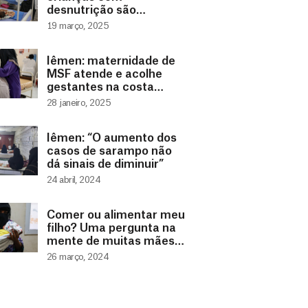
desnutrição são
tratadas em instalações
19 março, 2025
apoiadas por MSF entre
2022 e 2024
Iêmen: maternidade de
MSF atende e acolhe
gestantes na costa
oeste do país
28 janeiro, 2025
Iêmen: “O aumento dos
casos de sarampo não
dá sinais de diminuir”
24 abril, 2024
Comer ou alimentar meu
filho? Uma pergunta na
mente de muitas mães
no Iêmen
26 março, 2024