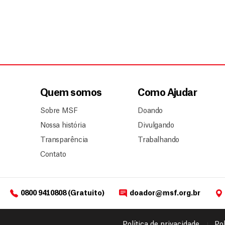
Quem somos
Como Ajudar
Sobre MSF
Doando
Nossa história
Divulgando
Transparência
Trabalhando
Contato
0800 9410808 (Gratuito)
doador@msf.org.br
Política de privacidade
Pol